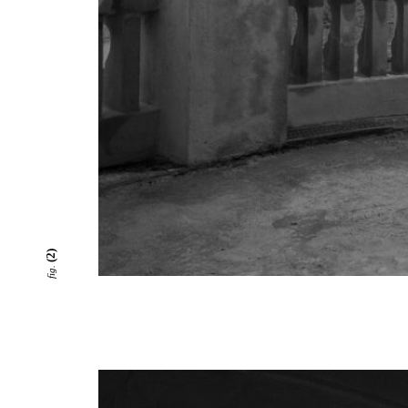
(2)
fig.