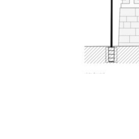
(7)
fig.