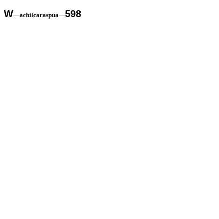
W
598
—achilcaraspua—