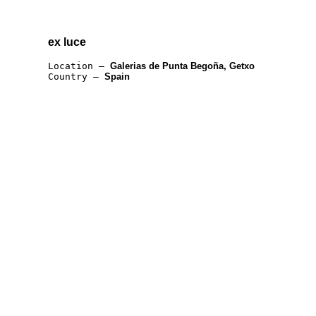
ex luce
Location —
Galerias de Punta Begoña, Getxo
Country —
Spain